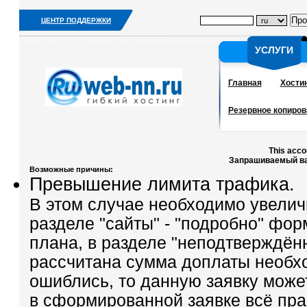
ЦЕНТР ПОДДЕРЖКИ
УСЛУГИ
УСЛУГИ
Главная
Хости
Резервное копиров
This acco
Запрашиваемый ва
Возможные причины:
Превышение лимита трафика.
В этом случае необходимо увели
разделе "сайты" - "подробно" фор
плана, в разделе "неподтверждённ
рассчитана сумма доплаты необх
ошиблись, то данную заявку може
в сформированной заявке всё пра