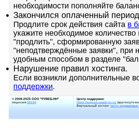
необходимости пополняйте балан
Закончился оплаченный пери
Продлите срок действия сайта
в 
укажите необходимое количество
"продлить", сформированную заяв
"неподтверждённые заявки", при
удобным способом в разделе "бал
Нарушение правил хостинга.
Если возникли дополнительные в
поддержки
.
©
2008-2025 ООО "РУВЕБ-НН"
Центр поддержки:
лицензия
68194
https://support.ruweb-nn.ru/
(круглосуточно
Виртуальный хостинг
часто задаваемые