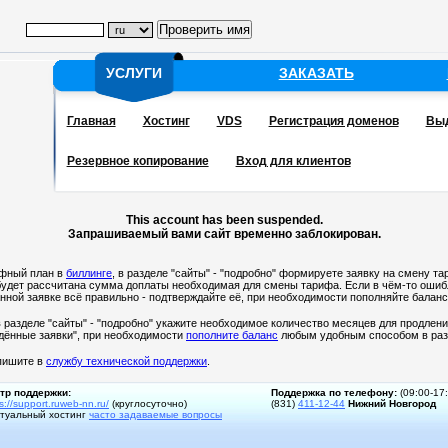
УСЛУГИ
УСЛУГИ
ЗАКАЗАТЬ
Главная
Хостинг
VDS
Регистрация доменов
Выд
Резервное копирование
Вход для клиентов
This account has been suspended.
Запрашиваемый вами сайт временно заблокирован.
ифный план в
биллинге
, в разделе "сайты" - "подробно" формируете заявку на смену та
 будет рассчитана сумма доплаты необходимая для смены тарифа. Если в чём-то ошибл
ной заявке всё правильно - подтверждайте её, при необходимости пополняйте баланс
 разделе "сайты" - "подробно" укажите необходимое количество месяцев для продлен
ждённые заявки", при необходимости
пополните баланс
любым удобным способом в разд
 пишите в
службу технической поддержки
.
тр поддержки:
Поддержка по телефону:
(09:00-17
s://support.ruweb-nn.ru/
(круглосуточно)
(831)
411-12-44
Нижний Новгород
туальный хостинг
часто задаваемые вопросы