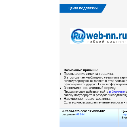
ЦЕНТР ПОДДЕРЖКИ
Возможные причины:
Превышение лимита трафика.
В этом случае необходимо увеличить тар
"неподтверждённые заявки" в этой заявке
сформировать другую. Если в сформирован
Закончился оплаченный период.
Продлите срок действия сайта
в биллинге
в
заявку подтвердите в разделе "неподтвер
Нарушение правил хостинга.
Если возникли дополнительные вопросы -
©
2008-2025 ООО "РУВЕБ-НН"
Цен
лицензия
68194
http
Вир