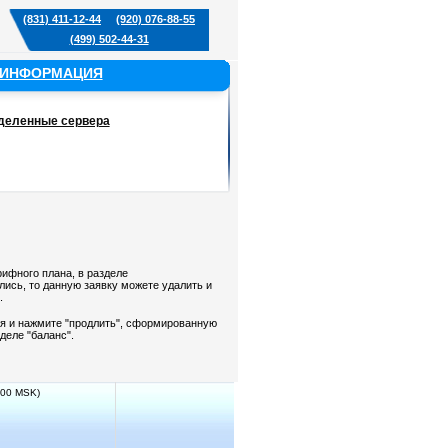
(831) 411-12-44
(920) 076-88-55
(499) 502-44-31
ИНФОРМАЦИЯ
еленные сервера
рифного плана, в разделе
ись, то данную заявку можете удалить и
.
ия и нажмите "продлить", сформированную
еле "баланс".
:00 MSK)